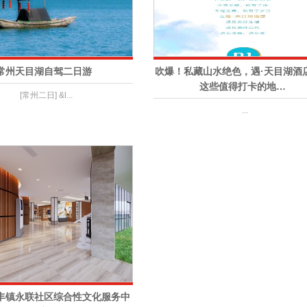
常州天目湖自驾二日游
吹爆！私藏山水绝色，遇·天目湖酒
这些值得打卡的地…
[常州二日] &l...
...
丰镇永联社区综合性文化服务中