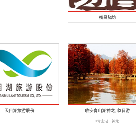
衡昌烧坊
...
天目湖旅游股份
临安青山湖神龙川3日游
...
<青山湖、神龙...