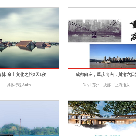
富林-佘山文化之旅2天1夜
成都向左，重庆向右，川渝六日
具体行程 &nbs...
Day1 苏州—成都 （上海浦东...