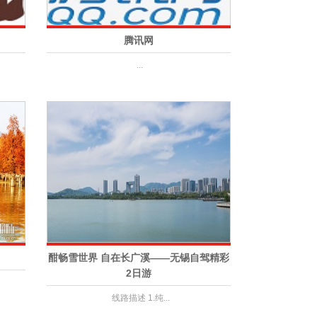
腾讯网
...
酣畅雪世界 自在长广溪——无锡自驾精彩
2日游
线路描述 1.纯...