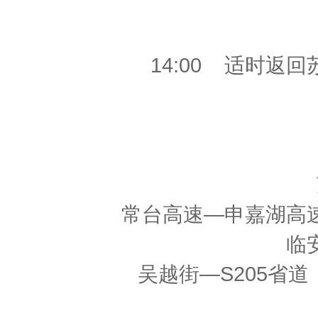
14:00 适时返
常台高速—申嘉湖高
临
吴越街—S205省