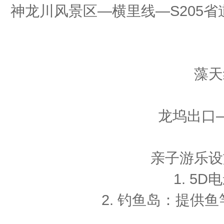
神龙川风景区—横里线—S205
藻天
龙坞出口
亲子游乐设
1. 5
2. 钓鱼岛：提供