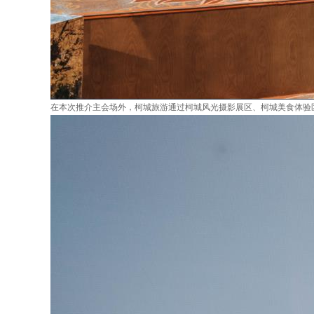
在本次推介主会场外，柯城旅游通过柯城风光摄影展区、柯城美食体验