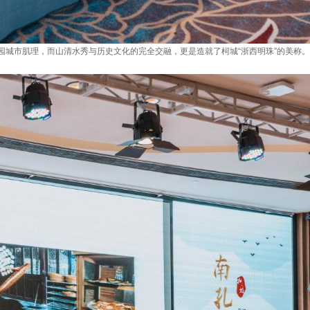
园城市肌理，而山清水秀与历史文化的完全交融，更是造就了柯城“浙西明珠”的美称