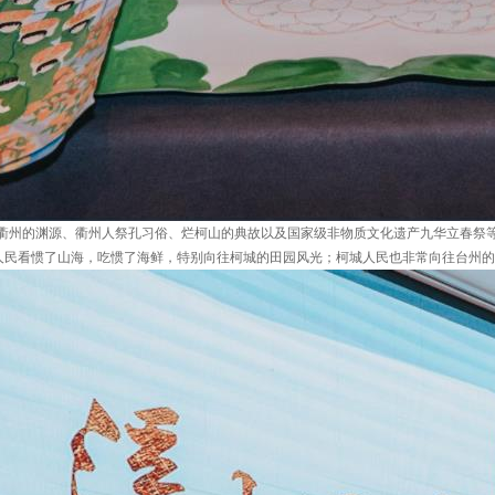
衢州的渊源、衢州人祭孔习俗、烂柯山的典故以及国家级非物质文化遗产九华立春祭等
州人民看惯了山海，吃惯了海鲜，特别向往柯城的田园风光；柯城人民也非常向往台州