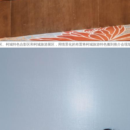
区、柯城特色合影区和柯城旅游展区，用情景化的布置将柯城旅游特色搬到推介会现