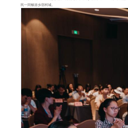
民一同畅游乡宿柯城。