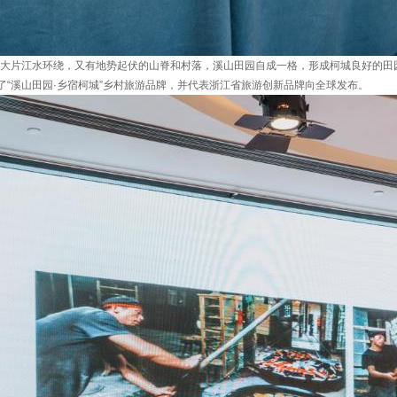
有大片江水环绕，又有地势起伏的山脊和村落，溪山田园自成一格，形成柯城良好的田
“溪山田园·乡宿柯城”乡村旅游品牌，并代表浙江省旅游创新品牌向全球发布。