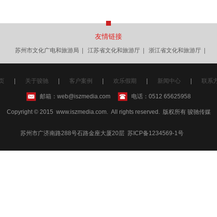
友情链接
苏州市文化广电和旅游局
|
江苏省文化和旅游厅
|
浙江省文化和旅游厅
|
页
|
关于骏驰
|
客户案例
|
欢乐假期
|
新闻中心
|
联系
邮箱：web@iszmedia.com
电话：0512 65625958
Copyright © 2015 www.iszmedia.com. All rights reserved. 版权所有 骏驰传媒
苏州市广济南路288号石路金座大厦20层 苏ICP备1234569-1号