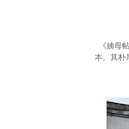
《姨母帖
本。其朴